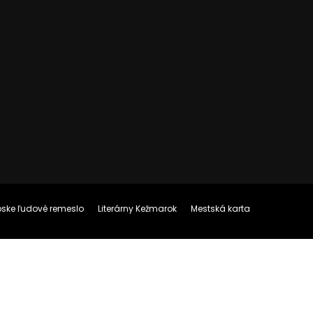
ópske ľudové remeslo
Literárny Kežmarok
Mestská karta