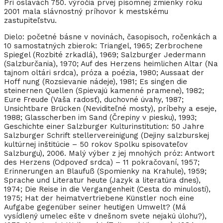
Pri oslavách 750. výročia prvej písomnej zmienky roku
2001 mala slávnostný príhovor k mestskému
zastupiteľstvu.
Dielo: početné básne v novinách, časopisoch, ročenkách a
10 samostatných zbierok: Triangel, 1965; Zerbrochene
Spiegel (Rozbité zrkadlá), 1969; Salzburger Jedermann
(Salzburčania), 1970; Auf des Herzens heimlichen Altar (Na
tajnom oltári srdca), próza a poézia, 1980; Aussaat der
Hoff nung (Rozsievanie nádeje), 1981; Es singen die
steinernen Quellen (Spievajú kamenné pramene), 1982;
Eure Freude (Vaša radosť), duchovné úvahy, 1987;
Unsichtbare Brücken (Neviditeľné mosty), príbehy a eseje,
1988; Glasscherben im Sand (Črepiny v piesku), 1993;
Geschichte einer Salzburger Kulturinstitution: 50 Jahre
Salzburger Schrift stellervereinigung (Dejiny salzburskej
kultúrnej inštitúcie – 50 rokov Spolku spisovateľov
Salzburgu), 2006. Malý výber z jej mnohých próz: Antwort
des Herzens (Odpoveď srdca) – 11 pokračovaní, 1957;
Erinnerungen an Blaufuß (Spomienky na Krahule), 1959;
Sprache und Literatur heute (Jazyk a literatúra dnes),
1974; Die Reise in die Vergangenheit (Cesta do minulosti),
1975; Hat der heimatvertriebene Künstler noch eine
Aufgabe gegenüber seiner heutigen Umwelt? (Má
vysídlený umelec ešte v dnešnom svete nejakú úlohu?),