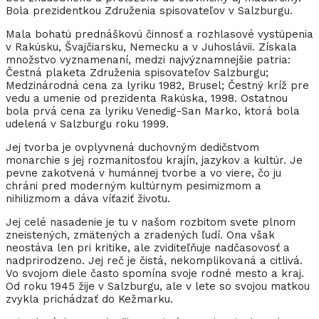
Bola prezidentkou Združenia spisovateľov v Salzburgu.
Mala bohatú prednáškovú činnosť a rozhlasové vystúpenia
v Rakúsku, Švajčiarsku, Nemecku a v Juhoslávii. Získala
množstvo vyznamenaní, medzi najvýznamnejšie patria:
Čestná plaketa Združenia spisovateľov Salzburgu;
Medzinárodná cena za lyriku 1982, Brusel; Čestný kríž pre
vedu a umenie od prezidenta Rakúska, 1998. Ostatnou
bola prvá cena za lyriku Venedig-San Marko, ktorá bola
udelená v Salzburgu roku 1999.
Jej tvorba je ovplyvnená duchovným dedičstvom
monarchie s jej rozmanitosťou krajín, jazykov a kultúr. Je
pevne zakotvená v humánnej tvorbe a vo viere, čo ju
chráni pred moderným kultúrnym pesimizmom a
nihilizmom a dáva víťaziť životu.
Jej celé nasadenie je tu v našom rozbitom svete plnom
zneistených, zmätených a zradených ľudí. Ona však
neostáva len pri kritike, ale zviditeľňuje nadčasovosť a
nadprirodzeno. Jej reč je čistá, nekomplikovaná a citlivá.
Vo svojom diele často spomína svoje rodné mesto a kraj.
Od roku 1945 žije v Salzburgu, ale v lete so svojou matkou
zvykla prichádzať do Kežmarku.