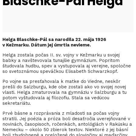
Blaschke-Pál Helga
Helga Blaschke-Pál sa narodila 22. mája 1926
v Kežmarku. Dátum jej úmrtia nevieme.
Helga zostala počas II. sv. vojny v Kežmarku u svojej
babky a navštevovala tunajšie gymnázium. Popritom
študovala hudbu, spev a vystupovala aj verejne, spoločne
so svetoznámou speváčkou Elisabeth Schwarzkopf.
Po vojne sa presťahovala k matke do Viedne, neskôr
prešli do Salzburgu, kde obe zostali ako vo svojej novej
vlasti. Helga zmaturovala na gymnáziu v Salzburgu a tu
potom vyštudovala aj filozofiu. Stala sa vedúcou
sekretariátu.
Prvé básne a rozprávania z mladosti sa počas vojny
stratili. Jej poézia a próza boli desaťročia uverejňované v
novinách, časopisoch, ročenkách, antológiách v Rakúsku a
Nemecku – okolo 50 zbierok textov. Niektoré z jej básní
boli zhudobnené a preložené do slovinčiny aj maďarčiny.