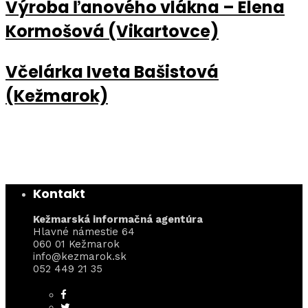
Výroba ľanového vlákna – Elena
Kormošová (Vikartovce)
Včelárka Iveta Bašistová
(Kežmarok)
Kontakt
Kežmarská informačná agentúra
Hlavné námestie 64
060 01 Kežmarok
info@kezmarok.sk
052 449 21 35