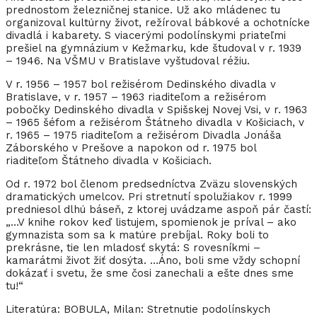
prednostom železničnej stanice. Už ako mládenec tu
organizoval kultúrny život, režíroval bábkové a ochotnícke
divadlá i kabarety. S viacerými podolínskymi priateľmi
prešiel na gymnázium v Kežmarku, kde študoval v r. 1939
– 1946. Na VŠMU v Bratislave vyštudoval réžiu.
V r. 1956 – 1957 bol režisérom Dedinského divadla v
Bratislave, v r. 1957 – 1963 riaditeľom a režisérom
pobočky Dedinského divadla v Spišskej Novej Vsi, v r. 1963
– 1965 šéfom a režisérom Štátneho divadla v Košiciach, v
r. 1965 – 1975 riaditeľom a režisérom Divadla Jonáša
Záborského v Prešove a napokon od r. 1975 bol
riaditeľom Štátneho divadla v Košiciach.
Od r. 1972 bol členom predsedníctva Zväzu slovenských
dramatických umelcov. Pri stretnutí spolužiakov r. 1999
predniesol dlhú báseň, z ktorej uvádzame aspoň pár častí:
„…V knihe rokov keď listujem, spomienok je príval – ako
gymnazista som sa k matúre prebíjal. Roky boli to
prekrásne, tie len mladosť skytá: S rovesníkmi –
kamarátmi život žiť dosýta. …Áno, boli sme vždy schopní
dokázať i svetu, že sme čosi zanechali a ešte dnes sme
tu!“
Literatúra: BOBULA, Milan: Stretnutie podolínskych