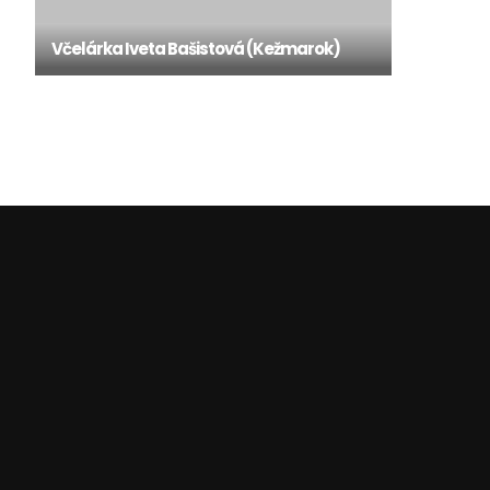
Včelárka Iveta Bašistová (Kežmarok)