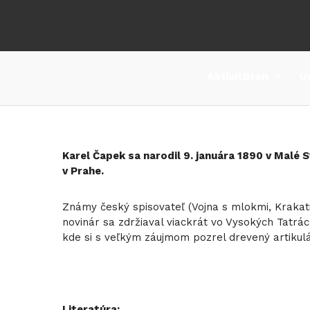
Aktivitäten
U
Karel Čapek sa narodil 9. januára 1890 v Malé
v Prahe.
Známy český spisovateľ (Vojna s mlokmi, Krakati
novinár sa zdržiaval viackrát vo Vysokých Tatrác
kde si s veľkým záujmom pozrel drevený artikulá
Literatúra: