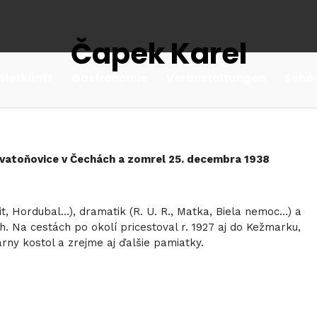
Čapek Karel
nterkünft
Gastronomie
Veranstaltungen
Sehe
 Svatoňovice v Čechách a zomrel 25. decembra 1938
t, Hordubal…), dramatik (R. U. R., Matka, Biela nemoc…) a
h. Na cestách po okolí pricestoval r. 1927 aj do Kežmarku,
rny kostol a zrejme aj ďalšie pamiatky.