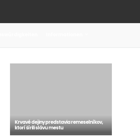
nswürdigkeiten
Informationen
Krvavé dejiny predstavia remeselníkov,
ktorí šírili slávu mestu