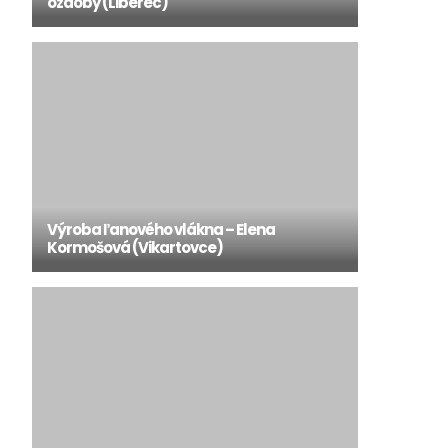
ozdoby (Liberec)
Výroba ľanového vlákna – Elena
Kormošová (Vikartovce)