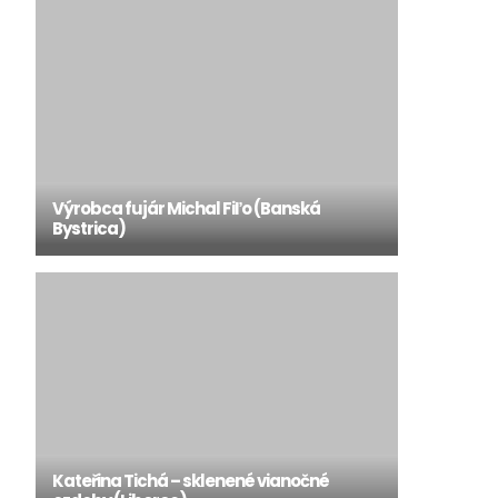
Výrobca fujár Michal Fiľo (Banská
Bystrica)
Kateřina Tichá – sklenené vianočné