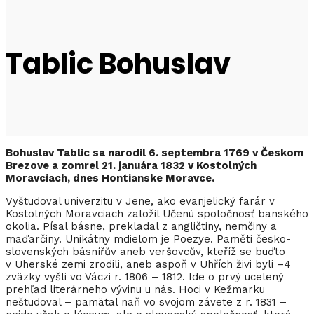
Tablic Bohuslav
Bohuslav Tablic sa narodil 6. septembra 1769 v Českom
Brezove a zomrel 21. januára 1832 v Kostolných
Moravciach, dnes Hontianske Moravce.
Vyštudoval univerzitu v Jene, ako evanjelický farár v
Kostolných Moravciach založil Učenú spoločnosť banského
okolia. Písal básne, prekladal z angličtiny, nemčiny a
maďarčiny. Unikátny mdielom je Poezye. Paměti česko-
slovenských básnířův aneb veršovcův, kteříž se buďto
v Uherské zemi zrodili, aneb aspoň v Uhřích živi byli –4
zväzky vyšli vo Váczi r. 1806 – 1812. Ide o prvý ucelený
prehľad literárneho vývinu u nás. Hoci v Kežmarku
neštudoval – pamätal naň vo svojom závete z r. 1831 –