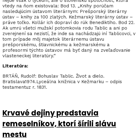
nejde však o lýceum, ale o slovenskú spoločnosť, ktorá
vtedy na ňom existovala: Bod 13. „Knihy porúčam
nasledujúcim ústavom literárnym: Prešporský literárny
ústav – knihy za 100 zlatých. Kežmarský literárny ústav –
práve toľko. Kollár ich dopraví do rúk Benediktiho. Bod 22.
Ak umrú všetci mužskí potomkovia rodu Tablic a ani po
zverejnení sa nezistí, že inde sa nachádzajú iní Tablicovci, v
tom prípade môj majetok literárnemu ústavu
prešporskému, štiavnickému a kežmarskému a
profesormi týchto ústavov má byť daný na zveľaďovanie
vlasteneckej literatúry.“
Literatúra:
BRTÁŇ, Rudolf: Bohuslav Tablic. Život a dielo.
Bratislava1974.Lyceálna knižnica v Kežmarku – odpis
testamentuz r. 1831.
Krvavé dejiny predstavia
remeselníkov, ktorí šírili slávu
mestu