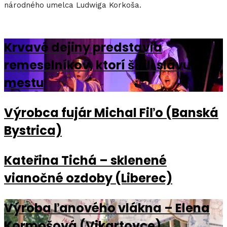
národného umelca Ludwiga Korkoša.
Krvavé dejiny predstavia
remeselníkov, ktorí šírili slávu
mestu
Výrobca fujár Michal Fiľo (Banská
Bystrica)
Kateřina Tichá – sklenené
vianočné ozdoby (Liberec)
Výroba ľanového vlákna – Elena
Kormošová (Vikartovce)