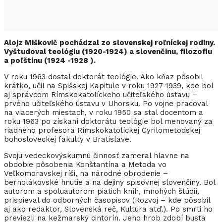
Alojz Miškovič pochádzal zo slovenskej roľníckej rodiny.
Vyštudoval teológiu (1920-1924) a slovenčinu, filozofiu
a poľštinu (1924 -1928 ).
V roku 1963 dostal doktorát teológie. Ako kňaz pôsobil
krátko, učil na Spišskej Kapitule v roku 1927-1939, kde bol
aj správcom Rímskokatolíckeho učiteľského ústavu –
prvého učiteľského ústavu v Uhorsku. Po vojne pracoval
na viacerých miestach, v roku 1950 sa stal docentom a
roku 1963 po získaní doktorátu teológie bol menovaný za
riadneho profesora Rímskokatolíckej Cyrilometodskej
bohosloveckej fakulty v Bratislave.
Svoju vedeckovýskumnú činnosť zameral hlavne na
obdobie pôsobenia Konštantína a Metoda vo
Veľkomoravskej ríši, na národné obrodenie –
bernolákovské hnutie a na dejiny spisovnej slovenčiny. Bol
autorom a spoluautorom piatich kníh, mnohých štúdií,
prispieval do odborných časopisov (Rozvoj – kde pôsobil
aj ako redaktor, Slovenská reč, Kultúra atď.). Po smrti ho
previezli na kežmarský cintorín. Jeho hrob zdobí busta