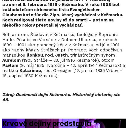
a zomrel 5. februára 1915 v Kežmarku.
V roku 1908 bol
zakladateľom cirkevného listu Evangelischer
Glaubensbote fúr die Zips, ktorý vychádzal v Kežmarku.
Koch redigoval tieto noviny až do smrti – potom na
niekoľko rokov prestali aj vychádzať.
Bol farárom. Študoval v Kežmarku, teológiu v Šoproni a
Halle. Pôsobil vo Varsáde v Dolnom Uhorsku, v rokoch
1899 – 1901 ako pomocný kňaz v Kežmarku, od júla 1901
ako riadny kňaz v Strážach pri Poprade. Koch odpočíva s
manželkou
llonkou, rod. Justh
, trinásťročným synom
Aurelom
(1903 Stráže – 23. júl 1916 Kežmarok), otcom
Pavlom
(9. máj 1835 Tvarožná – 12. apríl 1917 Kežmarok) a
matkou
Katarínou
, rod. Greisiger (12. január 1835 Vrbov –
15. august 1930 Kežmarok).
Zdroj: Osobnosti dejín Kežmarku. Historický cintorín, str.
48.
Krvavé dejiny predstavia