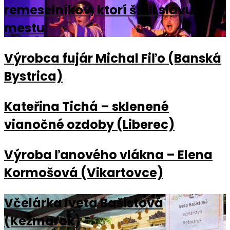
remeselníkov, ktorí šírili slávu
mestu
Výrobca fujár Michal Fiľo (Banská
Bystrica)
Kateřina Tichá – sklenené
vianočné ozdoby (Liberec)
Výroba ľanového vlákna – Elena
Kormošová (Vikartovce)
Včelárka Iveta Bašistová
(Kežmarok)