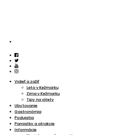
Vidieť a zažiť
Leto v Kežmarku
Zima v Kežmarku
Tipy na výlety
Ubytovanie
Gastronómia
Podujatia
Pamiatky a atrakcie
Informácie