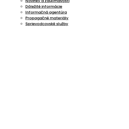
Novinky a zaujímavosti
Dôležité informácie
Informačná agentúra
Propagačné materiály
Sprievodcovské služby