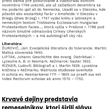
preto Bahila pre poburovanie a vlastizradu koncom
novembra 1746 uväznili, ale už začiatkom decembra sa
mu podarilo ujsť až do Nemecka. Usadil sa v Sliezsku, kde
pôsobil ako exulantský farár v Amsfelde. V Sliezsku v
Briegu (dnes Brzeg) r. 1747 vydal knihu s latinským a
nemeckým textom Tristissima Ecclesiarum Hungariae
Protestantium facies…, ktorá vyšla v Prešove r. 1796 pod
názvom Smutné odmalovánj Cirkwy Uherských
Protestantských – a má autobiografi cký ráz.
Literatúra:
ĎUROVIČ, Ján: Evanjelická literatúra do tolerancie. Martin:
Matica slovenská 1940.
LIPTÁK, Johann: Geschichte des evang. Distriktual –
Lyzeums A. B. in Kesmark. Kežmarok: Sauter 1933.
RÍZNER, Ľudovít: Bibliografi a I. Martin 1929. Lyceálna
knižnica v Kežmarku. Matricula studiosae iuventutis
in schola ev. Kesmarkiensi 1711 – 1805 cui praefi xus est
Index Rectorum scholae ab anno 1570 – 1752.
Krvavé dejiny predstavia
remeselníkov, ktorí šírili slávu