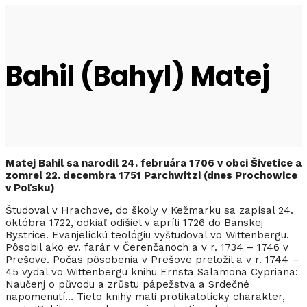
Bahil (Bahyl) Matej
Matej Bahil sa narodil 24. februára 1706 v obci Šivetice a
zomrel 22. decembra 1751 Parchwitzi (dnes Prochowice
v Poľsku)
Študoval v Hrachove, do školy v Kežmarku sa zapísal 24.
októbra 1722, odkiaľ odišiel v apríli 1726 do Banskej
Bystrice. Evanjelickú teológiu vyštudoval vo Wittenbergu.
Pôsobil ako ev. farár v Čerenčanoch a v r. 1734 – 1746 v
Prešove. Počas pôsobenia v Prešove preložil a v r. 1744 –
45 vydal vo Wittenbergu knihu Ernsta Salamona Cypriana:
Naučenj o původu a zrůstu pápežstva a Srdečné
napomenutí… Tieto knihy mali protikatolícky charakter,