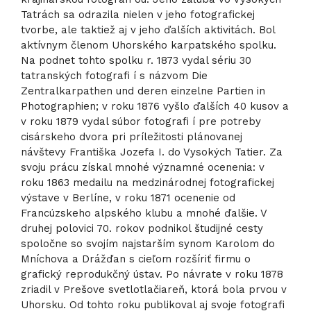
Tatrách sa odrazila nielen v jeho fotografickej
tvorbe, ale taktiež aj v jeho ďalších aktivitách. Bol
aktívnym členom Uhorského karpatského spolku.
Na podnet tohto spolku r. 1873 vydal sériu 30
tatranských fotografi í s názvom Die
Zentralkarpathen und deren einzelne Partien in
Photographien; v roku 1876 vyšlo ďalších 40 kusov a
v roku 1879 vydal súbor fotografi í pre potreby
cisárskeho dvora pri príležitosti plánovanej
návštevy Františka Jozefa I. do Vysokých Tatier. Za
svoju prácu získal mnohé významné ocenenia: v
roku 1863 medailu na medzinárodnej fotografickej
výstave v Berlíne, v roku 1871 ocenenie od
Francúzskeho alpského klubu a mnohé ďalšie. V
druhej polovici 70. rokov podnikol študijné cesty
spoločne so svojím najstarším synom Karolom do
Mníchova a Drážďan s cieľom rozšíriť firmu o
grafický reprodukčný ústav. Po návrate v roku 1878
zriadil v Prešove svetlotlačiareň, ktorá bola prvou v
Uhorsku. Od tohto roku publikoval aj svoje fotografi