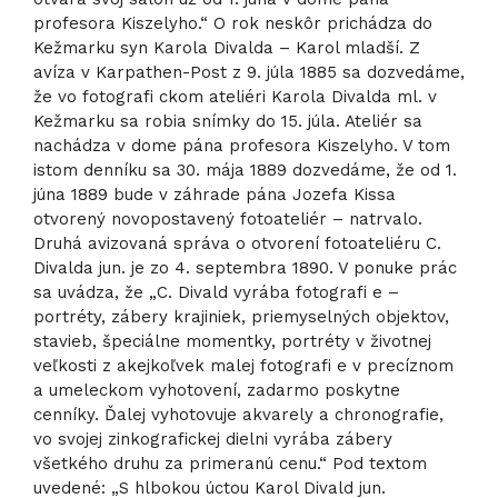
profesora Kiszelyho.“ O rok neskôr prichádza do
Kežmarku syn Karola Divalda – Karol mladší. Z
avíza v Karpathen-Post z 9. júla 1885 sa dozvedáme,
že vo fotografi ckom ateliéri Karola Divalda ml. v
Kežmarku sa robia snímky do 15. júla. Ateliér sa
nachádza v dome pána profesora Kiszelyho. V tom
istom denníku sa 30. mája 1889 dozvedáme, že od 1.
júna 1889 bude v záhrade pána Jozefa Kissa
otvorený novopostavený fotoateliér – natrvalo.
Druhá avizovaná správa o otvorení fotoateliéru C.
Divalda jun. je zo 4. septembra 1890. V ponuke prác
sa uvádza, že „C. Divald vyrába fotografi e –
portréty, zábery krajiniek, priemyselných objektov,
stavieb, špeciálne momentky, portréty v životnej
veľkosti z akejkoľvek malej fotografi e v precíznom
a umeleckom vyhotovení, zadarmo poskytne
cenníky. Ďalej vyhotovuje akvarely a chronografie,
vo svojej zinkografickej dielni vyrába zábery
všetkého druhu za primeranú cenu.“ Pod textom
uvedené: „S hlbokou úctou Karol Divald jun.