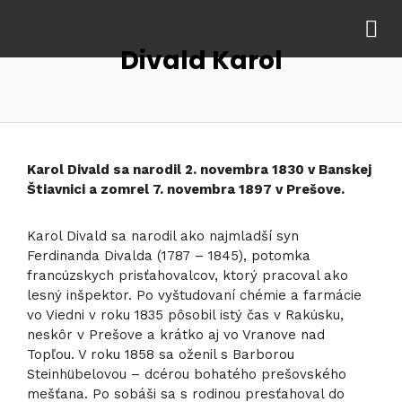
Divald Karol
Karol Divald sa narodil 2. novembra 1830 v Banskej
Štiavnici a zomrel 7. novembra 1897 v Prešove.
Karol Divald sa narodil ako najmladší syn
Ferdinanda Divalda (1787 – 1845), potomka
francúzskych prisťahovalcov, ktorý pracoval ako
lesný inšpektor. Po vyštudovaní chémie a farmácie
vo Viedni v roku 1835 pôsobil istý čas v Rakúsku,
neskôr v Prešove a krátko aj vo Vranove nad
Topľou. V roku 1858 sa oženil s Barborou
Steinhübelovou – dcérou bohatého prešovského
mešťana. Po sobáši sa s rodinou presťahoval do