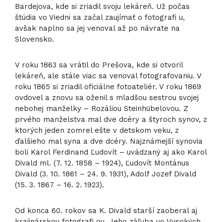
Bardejova, kde si zriadil svoju lekáreň. Už počas
štúdia vo Viedni sa začal zaujímať o fotografi u,
avšak naplno sa jej venoval až po návrate na
Slovensko.
V roku 1863 sa vrátil do Prešova, kde si otvoril
lekáreň, ale stále viac sa venoval fotografovaniu. V
roku 1865 si zriadil oficiálne fotoateliér. V roku 1869
ovdovel a znovu sa oženil s mladšou sestrou svojej
nebohej manželky – Rozáliou Steinhübelovou. Z
prvého manželstva mal dve dcéry a štyroch synov, z
ktorých jeden zomrel ešte v detskom veku, z
ďalšieho mal syna a dve dcéry. Najznámejší synovia
boli Karol Ferdinand Ľudovít – uvádzaný aj ako Karol
Divald ml. (7. 12. 1858 – 1924), Ľudovít Montánus
Divald (3. 10. 1861 – 24. 9. 1931), Adolf Jozef Divald
(15. 3. 1867 – 16. 2. 1923).
Od konca 60. rokov sa K. Divald starší zaoberal aj
krajinárskou fotografi ou. Jeho záľuba vo Vysokých