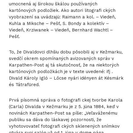
umocnená aj širokou škálou používaných
kartónových podložiek. Ako autori litografi ckých
vyobrazení sa uvádzajú: Raimann a kol. – Viedeň,
Kuhla a Miksche – Pešť, S. Bondy a kolektív –
Viedeň, Krziwanek – Viedeň, Bernhard Wachtl –
Pešť.
To, že Divaldovci dlhšiu dobu pôsobili aj v Kežmarku,
svedčí okrem spomínaných avizovaných správ v
Karpathen-Post aj tá skutočnosť, že na niektorých
kartónových podložkách je v texte uvedené: ifj .
Divald Károly Igló – Lőcse nyári idényen át Késmárk
és Tátrafüred.
Prvá písomná správa o fotografi ckej tvorbe Karola
(Carla) Divalda v Kežmarku je z 5. júna 1884, keď v
novinách Karpathen-Post sa píše: „Veľaváženému
publiku sa dáva do láskavej pozornosti, že
vyhotovovateľ fotografi ckých sklenených snímkov
otvára svoj salón už od 1. júna v dome pána