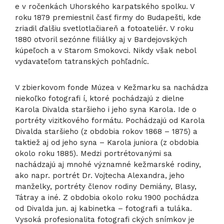
e v ročenkách Uhorského karpatského spolku. V
roku 1879 premiestnil časť firmy do Budapešti, kde
zriadil ďalšiu svetlotlačiareň a fotoateliér. V roku
1880 otvoril sezónne filiálky aj v Bardejovských
kúpeľoch a v Starom Smokovci. Nikdy však nebol
vydavateľom tatranských pohľadníc.
V zbierkovom fonde Múzea v Kežmarku sa nachádza
niekoľko fotografi í, ktoré pochádzajú z dielne
Karola Divalda staršieho i jeho syna Karola. Ide o
portréty vizitkového formátu. Pochádzajú od Karola
Divalda staršieho (z obdobia rokov 1868 – 1875) a
taktiež aj od jeho syna – Karola juniora (z obdobia
okolo roku 1885). Medzi portrétovanými sa
nachádzajú aj mnohé významné kežmarské rodiny,
ako napr. portrét Dr. Vojtecha Alexandra, jeho
manželky, portréty členov rodiny Demiány, Blasy,
Tátray a iné. Z obdobia okolo roku 1900 pochádza
od Divalda jun. aj kabinetka – fotografi a tuláka.
Vysoká profesionalita fotografi ckých snímkov je