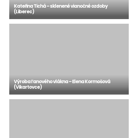
Kateřina Tichá – sklenené vianočné ozdoby
(Liberec)
Výroba ľanového vlákna – Elena Kormošová
(Vikartovce)