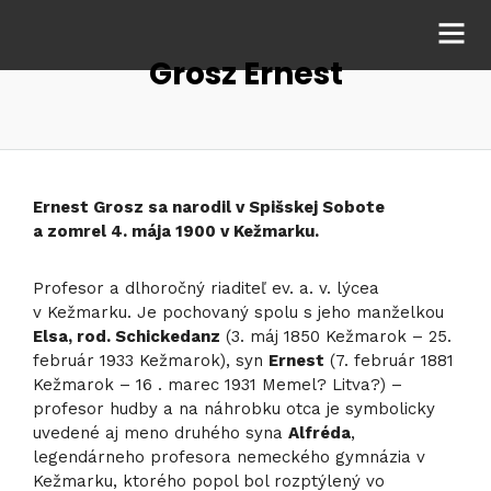
Grosz Ernest
Ernest Grosz sa narodil v Spišskej Sobote
a zomrel 4. mája 1900 v Kežmarku.
Profesor a dlhoročný riaditeľ ev. a. v. lýcea
v Kežmarku. Je pochovaný spolu s jeho manželkou
Elsa, rod. Schickedanz
(3. máj 1850 Kežmarok – 25.
február 1933 Kežmarok), syn
Ernest
(7. február 1881
Kežmarok – 16 . marec 1931 Memel? Litva?) –
profesor hudby a na náhrobku otca je symbolicky
uvedené aj meno druhého syna
Alfréda
,
legendárneho profesora nemeckého gymnázia v
Kežmarku, ktorého popol bol rozptýlený vo