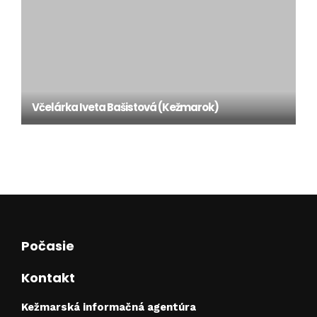
Včelárka Iveta Bašistová (Kežmarok)
Počasie
Kontakt
Kežmarská informačná agentúra