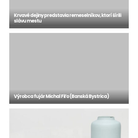
Krvavé dejiny predstavia remeselníkov, ktorí šírili
slávu mestu
Výrobca fujár Michal Fiľo (Banská Bystrica)