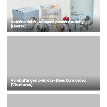
Kateřina Tichá – sklenené vianočné ozdoby
(Liberec)
Výroba ľanového vlákna – Elena Kormošová
(Vikartovce)