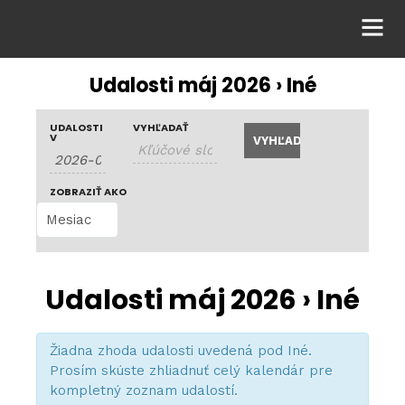
Udalosti máj 2026
› Iné
U
U
UDALOSTI
VYHĽADAŤ
U
V
d
d
d
a
a
a
ZOBRAZIŤ AKO
l
l
l
o
o
o
s
s
Udalosti máj 2026
› Iné
s
t
ť
i
t
N
Žiadna zhoda udalosti uvedená pod Iné.
H
i
a
Prosím skúste zhliadnuť celý kalendár pre
ľ
kompletný zoznam udalostí.