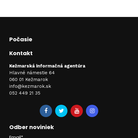
n
Počasie
Kontakt
Kežmarská informačná agentúra
Hlavné námestie 64
060 01 Kežmarok
info@kezmarok.sk
052 449 21 35
Odber noviniek
Email*