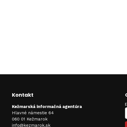
Kontakt
Kežmarská informačná agentúra
Hlavné námestie 64
060 01 Kežmarok
info@kezmarok.sk