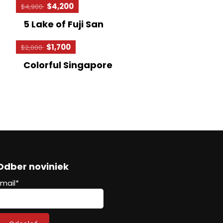
$4,200
$4,900
5 Lake of Fuji San
$1,700
$2,000
Colorful Singapore
Odber noviniek
Email*