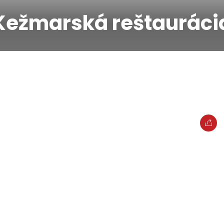
Kežmarská reštauráci