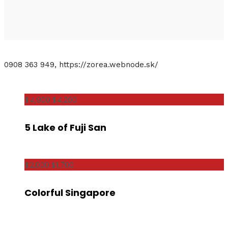
0908 363 949
, https://zorea.webnode.sk/
$4,900
$4,200
5 Lake of Fuji San
$2,000
$1,700
Colorful Singapore