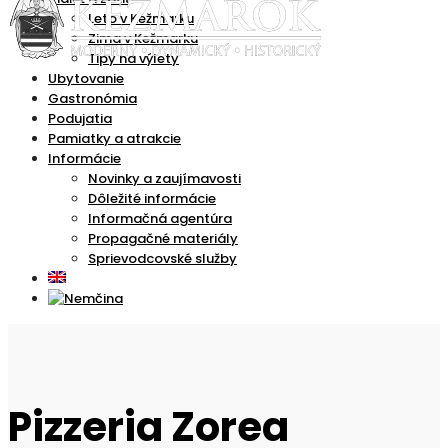
Leto v Kežmarku
Zima v Kežmarku
Tipy na výlety
Ubytovanie
Gastronómia
Podujatia
Pamiatky a atrakcie
Informácie
Novinky a zaujímavosti
Dôležité informácie
Informačná agentúra
Propagačné materiály
Sprievodcovské služby
Pizzeria Zorea