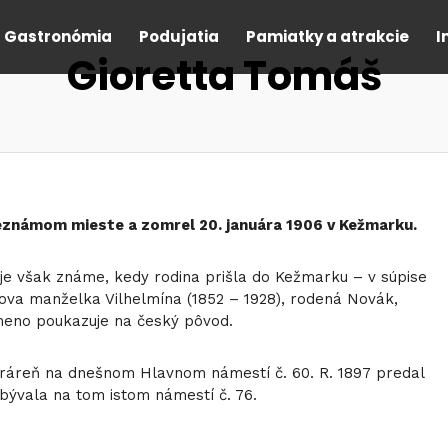
Gastronómia
Podujatia
Pamiatky a atrakcie
I
Gioretta Tomáš
neznámom mieste a zomrel 20. januára 1906 v Kežmarku.
 je však známe, kedy rodina prišla do Kežmarku – v súpise
ova manželka Vilhelmína (1852 – 1928), rodená Novák,
ej meno poukazuje na český pôvod.
ukráreň na dnešnom Hlavnom námestí č. 60. R. 1897 predal
 bývala na tom istom námestí č. 76.