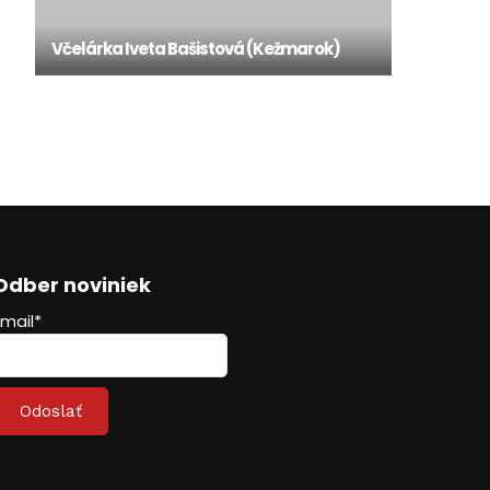
Včelárka Iveta Bašistová (Kežmarok)
Odber noviniek
Email*