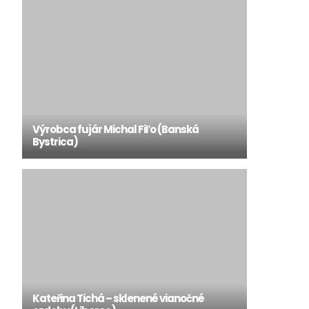
Výrobca fujár Michal Fiľo (Banská
Bystrica)
Kateřina Tichá – sklenené vianočné