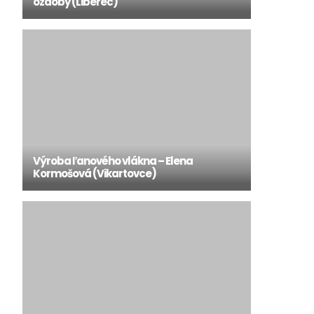
ozdoby (Liberec)
Výroba ľanového vlákna – Elena
Kormošová (Vikartovce)