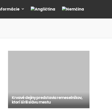
nformácie
Krvavé dejiny predstavia remeselníkov,
ktorí šírili slávu mestu