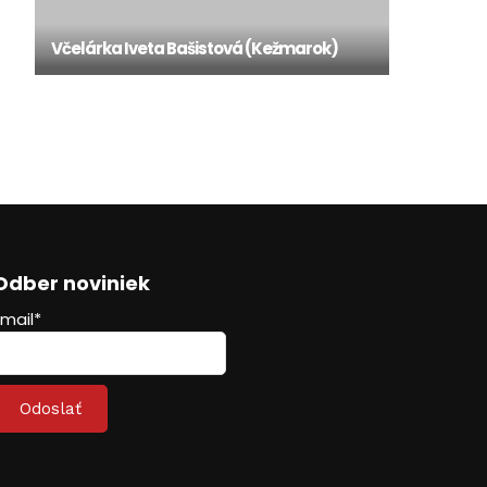
Včelárka Iveta Bašistová (Kežmarok)
Odber noviniek
Email*