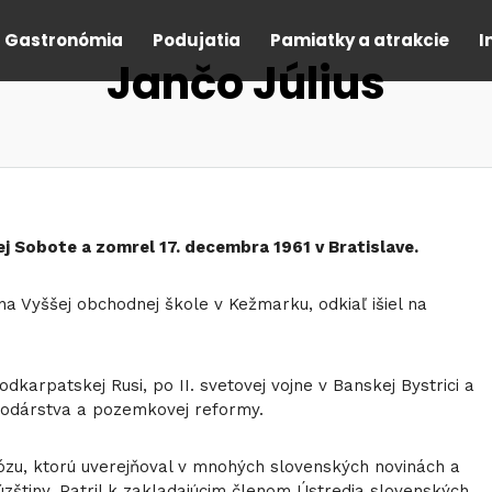
Gastronómia
Podujatia
Pamiatky a atrakcie
I
Jančo Július
kej Sobote a zomrel 17. decembra 1961 v Bratislave.
 na Vyššej obchodnej škole v Kežmarku, odkiaľ išiel na
dkarpatskej Rusi, po II. svetovej vojne v Banskej Bystrici a
podárstva a pozemkovej reformy.
 prózu, ktorú uverejňoval v mnohých slovenských novinách a
úzštiny. Patril k zakladajúcim členom Ústredia slovenských