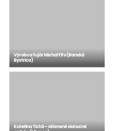
Výrobca fujár Michal Fiľo (Banská
Bystrica)
Kateřina Tichá – sklenené vianočné