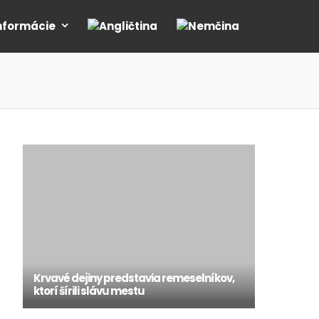
nformácie
Krvavé dejiny predstavia remeselníkov,
ktorí šírili slávu mestu