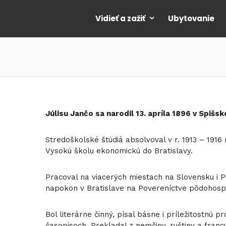
Vidieť a zažiť
Ubytovanie
Júlisu Jančo sa narodil 13. apríla 1896 v Spišs
Stredoškolské štúdiá absolvoval v r. 1913 – 1916
Vysokú školu ekonomickú do Bratislavy.
Pracoval na viacerých miestach na Slovensku i Po
napokon v Bratislave na Povereníctve pôdohos
Bol literárne činný, písal básne i príležitostnú
časopisoch. Prekladal z nemčiny, ruštiny a franc