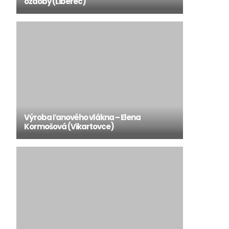
ozdoby (Liberec)
Výroba ľanového vlákna – Elena
Kormošová (Vikartovce)