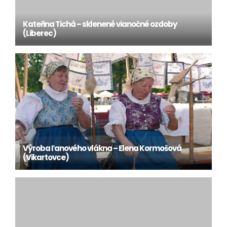
Kateřina Tichá – sklenené vianočné ozdoby
(Liberec)
Výroba ľanového vlákna – Elena Kormošová
(Vikartovce)