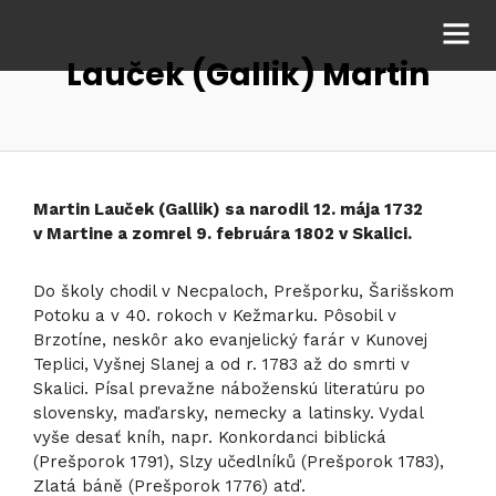
Lauček (Gallik) Martin
Martin Lauček (Gallik) sa narodil 12. mája 1732
v Martine a zomrel 9. februára 1802 v Skalici.
Do školy chodil v Necpaloch, Prešporku, Šarišskom
Potoku a v 40. rokoch v Kežmarku. Pôsobil v
Brzotíne, neskôr ako evanjelický farár v Kunovej
Teplici, Vyšnej Slanej a od r. 1783 až do smrti v
Skalici. Písal prevažne náboženskú literatúru po
slovensky, maďarsky, nemecky a latinsky. Vydal
vyše desať kníh, napr. Konkordanci biblická
(Prešporok 1791), Slzy učedlníků (Prešporok 1783),
Zlatá báně (Prešporok 1776) atď.