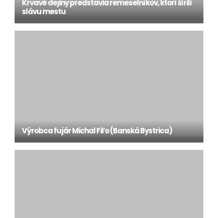
Krvavé dejiny predstavia remeselníkov, ktorí šírili
slávu mestu
Výrobca fujár Michal Fiľo (Banská Bystrica)