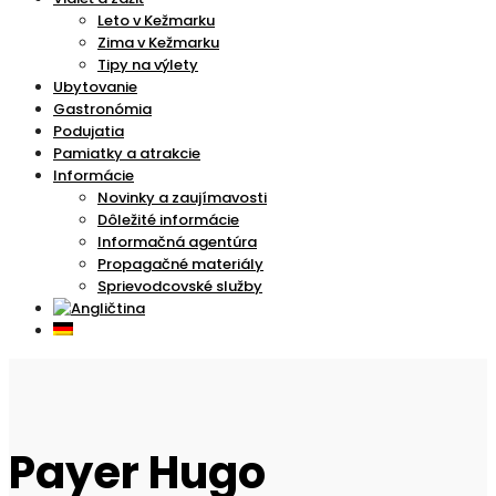
Leto v Kežmarku
Zima v Kežmarku
Tipy na výlety
Ubytovanie
Gastronómia
Podujatia
Pamiatky a atrakcie
Informácie
Novinky a zaujímavosti
Dôležité informácie
Informačná agentúra
Propagačné materiály
Sprievodcovské služby
Payer Hugo