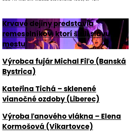
Krvavé dejiny predstavia
remeselníkov, ktorí šírili slávu
mestu
Výrobca fujár Michal Fiľo (Banská
Bystrica)
Kateřina Tichá – sklenené
vianočné ozdoby (Liberec)
Výroba ľanového vlákna – Elena
Kormošová (Vikartovce)