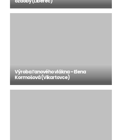
ozdoby (Liberec)
Výroba ľanového vlákna – Elena
Kormošová (Vikartovce)