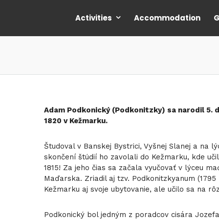
Activities
Accommodation
G
Adam Podkonický (Podkonitzky) sa narodil 5. d
1820 v Kežmarku.
Študoval v Banskej Bystrici, Vyšnej Slanej a na l
skončení štúdií ho zavolali do Kežmarku, kde učil
1815! Za jeho čias sa začala vyučovať v lýceu ma
Maďarska. Zriadil aj tzv. Podkonitzkyanum (1795 
Kežmarku aj svoje ubytovanie, ale učilo sa na r
Podkonický bol jedným z poradcov cisára Jozefa I