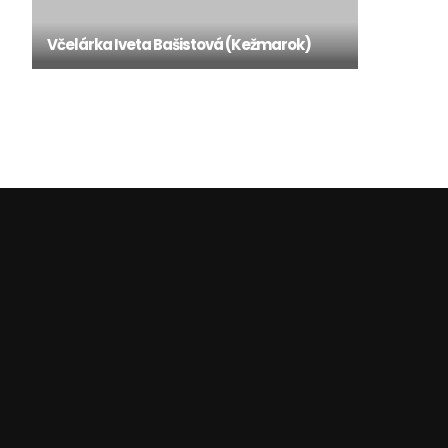
Včelárka Iveta Bašistová (Kežmarok)