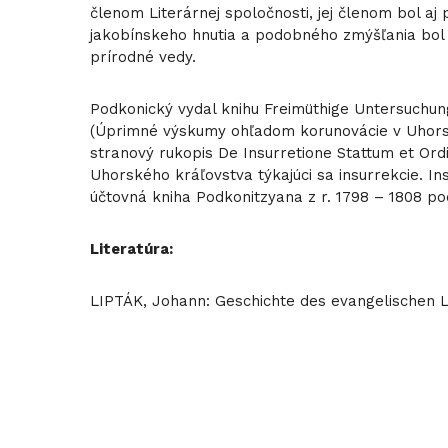
členom Literárnej spoločnosti, jej členom bol a
jakobínskeho hnutia a podobného zmýšľania bol a
prírodné vedy.
Podkonický vydal knihu Freimüthige Untersuchu
(Úprimné výskumy ohľadom korunovácie v Uhorsku)
stranový rukopis De Insurretione Stattum et Or
Uhorského kráľovstva týkajúci sa insurrekcie. In
účtovná kniha Podkonitzyana z r. 1798 – 1808 po
Literatúra:
LIPTÁK, Johann: Geschichte des evangelischen L