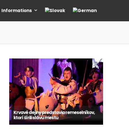
Informations
Krvavé dejiny predstavia remeselníkov,
ktorí šírili slávu mestu