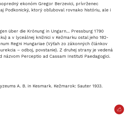
j popredný ekonóm Gregor Berzevici, prívrženec
j Podkonický, ktorý obľuboval rovnako históriu, ale i
ngen über die Krönung in Ungarn… Pressburg 1790
 a v lyceálnej knižnici v Kežmarku ostal jeho 182-
dinum Regni Hungariae (Výťah zo zákonných článkov
surekcia – odboj, povstanie). Z druhej strany je vedená
d názvom Perceptio ad Cassam Instituti Paedagogici.
yzeums A. B. in Kesmark. Kežmarok: Sauter 1933.