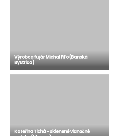
Výrobca fujár Michal Fiľo (Banská
Bystrica)
Kateřina Tichá – sklenené vianočné