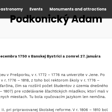
astronomy
Events
Monuments and attractions
Podkonický Adam
ecembra 1750 v Banskej Bystrici a zomrel 27. januára
ýceu v Prešporku, v r. 1772 – 1776 na univerzite v Jene. Po
 v r. 1776 – 1818, z toho bol rektorom školy v r. 1776 –
ďarčina, čím sa rozšíril počet študentov z územia dnešného
– 1807) pre vzdelávanie šľachtických mladíkov, ktorí mali v
ôznych miestach. Tu bola vyučovacím jazykom len nemčina.
I. pri pripravovanej školskej reforme. V r. 1806 – 1810 bol