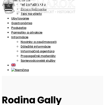
Leto v Kežmarku
Zima v Kežmarku
Tipy na výlety
Ubytovanie
Gastronómia
Podujatia
Pamiatky a atrakcie
Informácie
Novinky a zaujímavosti
Dôležité informácie
Informačná agentúra
Propagačné materiály
Sprievodcovské služby
Rodina Gally