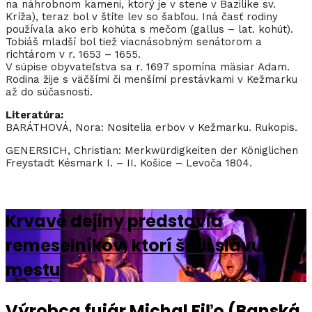
na náhrobnom kameni, ktorý je v stene v Bazilike sv.
Kríža), teraz bol v štíte lev so šabľou. Iná časť rodiny
používala ako erb kohúta s mečom (gallus – lat. kohút).
Tobiáš mladší bol tiež viacnásobným senátorom a
richtárom v r. 1653 – 1655.
V súpise obyvateľstva sa r. 1697 spomína mäsiar Adam.
Rodina žije s väčšími či menšími prestávkami v Kežmarku
až do súčasnosti.
Literatúra:
BARÁTHOVÁ, Nora: Nositelia erbov v Kežmarku. Rukopis.
GENERSICH, Christian: Merkwürdigkeiten der Königlichen
Freystadt Késmark I. – II. Košice – Levoča 1804.
Krvavé dejiny predstavia
remeselníkov, ktorí šírili slávu
mestu
Výrobca fujár Michal Fiľo (Banská