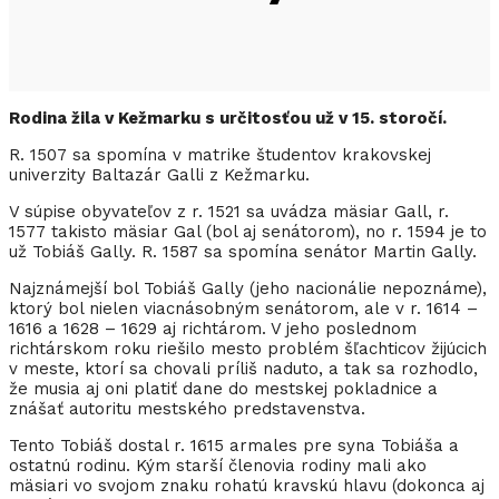
Rodina žila v Kežmarku s určitosťou už v 15. storočí.
R. 1507 sa spomína v matrike študentov krakovskej
univerzity Baltazár Galli z Kežmarku.
V súpise obyvateľov z r. 1521 sa uvádza mäsiar Gall, r.
1577 takisto mäsiar Gal (bol aj senátorom), no r. 1594 je to
už Tobiáš Gally. R. 1587 sa spomína senátor Martin Gally.
Najznámejší bol Tobiáš Gally (jeho nacionálie nepoznáme),
ktorý bol nielen viacnásobným senátorom, ale v r. 1614 –
1616 a 1628 – 1629 aj richtárom. V jeho poslednom
richtárskom roku riešilo mesto problém šľachticov žijúcich
v meste, ktorí sa chovali príliš naduto, a tak sa rozhodlo,
že musia aj oni platiť dane do mestskej pokladnice a
znášať autoritu mestského predstavenstva.
Tento Tobiáš dostal r. 1615 armales pre syna Tobiáša a
ostatnú rodinu. Kým starší členovia rodiny mali ako
mäsiari vo svojom znaku rohatú kravskú hlavu (dokonca aj