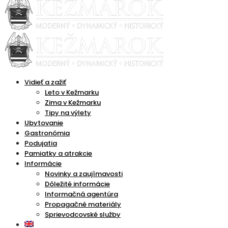
Vidieť a zažiť
Leto v Kežmarku
Zima v Kežmarku
Tipy na výlety
Ubytovanie
Gastronómia
Podujatia
Pamiatky a atrakcie
Informácie
Novinky a zaujímavosti
Dôležité informácie
Informačná agentúra
Propagačné materiály
Sprievodcovské služby