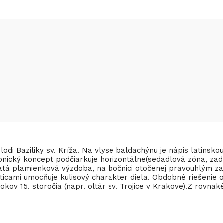
 lodi Baziliky sv. Kríža. Na vlyse baldachýnu je nápis latins
tonický koncept podčiarkuje horizontálne(sedadlová zóna, zad
atá plamienková výzdoba, na bočnici otočenej pravouhlým za
ticami umocňuje kulisový charakter diela. Obdobné riešeni
kov 15. storočia (napr. oltár sv. Trojice v Krakove).Z rovna
.