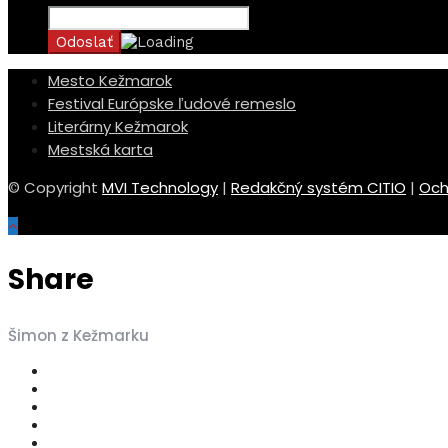
Mesto Kežmarok
Festival Európske ľudové remeslo
Literárny Kežmarok
Mestská karta
© Copyright
MVI Technology
|
Redakčný systém CITIO
|
Och
Share
Šimon z Kežmarku