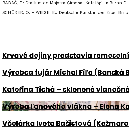
BADAČ, P.: Stallum od Majstra Šimona. Katalóg. In:Buran D. a
SCHÜRER, O. – WIESE, E.: Deutsche Kunst in der Zips. Brno
Krvavé dejiny predstavia remeselníko
Výrobca fujár Michal Fiľo (Banská 
Kateřina Tichá – sklenené vianočné
Výroba ľanového vlákna – Elena K
Včelárka Iveta Bašistová (Kežmaro