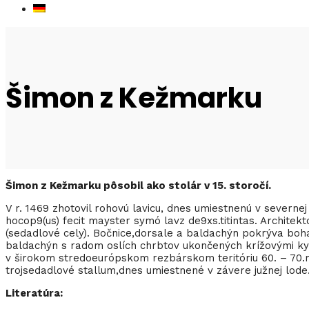
Šimon z Kežmarku
Šimon z Kežmarku pôsobil ako stolár v 15. storočí.
V r. 1469 zhotovil rohovú lavicu, dnes umiestnenú v severnej
hocop9(us) fecit mayster symó lavz de9xs.titintas. Architek
(sedadlové cely). Bočnice,dorsale a baldachýn pokrýva boh
baldachýn s radom oslích chrbtov ukončených krížovými ky
v širokom stredoeurópskom rezbárskom teritóriu 60. – 70.ro
trojsedadlové stallum,dnes umiestnené v závere južnej lode
Literatúra: