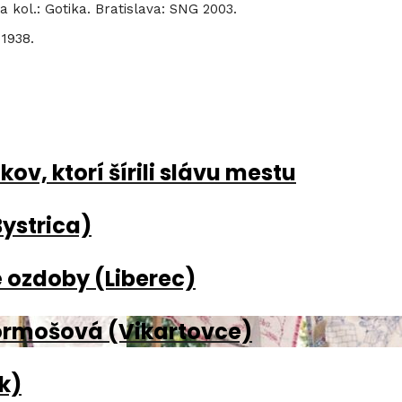
 kol.: Gotika. Bratislava: SNG 2003.
 1938.
v, ktorí šírili slávu mestu
Bystrica)
 ozdoby (Liberec)
ormošová (Vikartovce)
k)