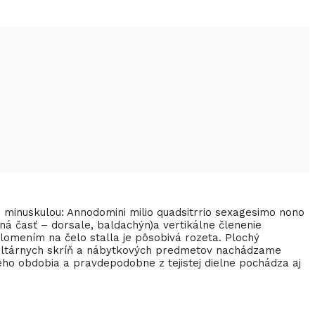
kou minuskulou: Annodomini milio quadsitrrio sexagesimo nono
ná časť – dorsale, baldachýn)a vertikálne členenie
lomením na čelo stalla je pôsobivá rozeta. Plochý
e oltárnych skríň a nábytkových predmetov nachádzame
kého obdobia a pravdepodobne z tejistej dielne pochádza aj