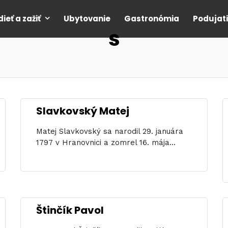
dieť a zažiť
Ubytovanie
Gastronómia
Podujat
s
Slavkovský Matej
Matej Slavkovský sa narodil 29. januára
1797 v Hranovnici a zomrel 16. mája...
Štinčík Pavol