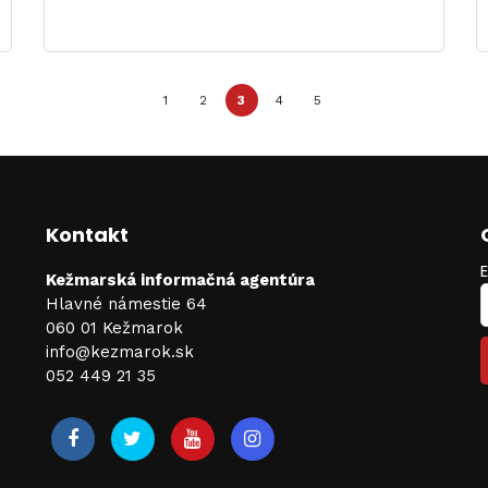
1
2
3
4
5
Kontakt
Kežmarská informačná agentúra
Hlavné námestie 64
060 01 Kežmarok
info@kezmarok.sk
052 449 21 35