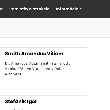
ia
Pamiatky a atrakcie
Informácie
Smith Amandus Viliam
Dr. Amandus Viliam Smith sa narodil
v roku 1754 vo Vratislave v Poľsku
a zomrel...
Štefánik Igor