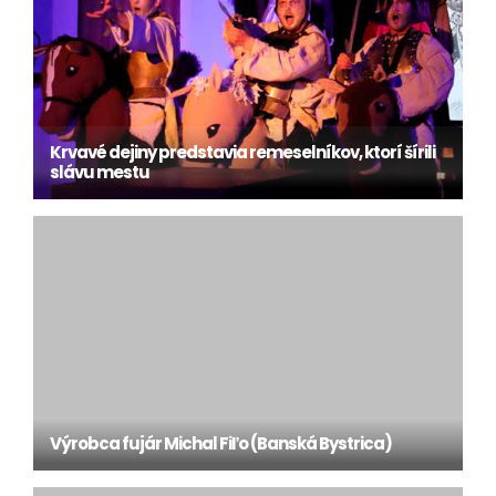
Krvavé dejiny predstavia remeselníkov, ktorí šírili
slávu mestu
Výrobca fujár Michal Fiľo (Banská Bystrica)