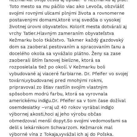
Toto mesto sa mu páčilo viac ako Levoča, obzvlášť
svojimi rovnými ulicami plnými života a rovnomerne
postavenými domami,ktoré vraj svedčia o vysokej
životnej úrovni obyvateľov. Kolorit mesta dotvárali aj
vrchy Tatier.Hlavným zameraním obyvateľstva
Kežmarku bolo tkáčstvo. Takmer každý gazdovský
dom sa zaoberal pestovaním a spracovaním ľanu a
docelého okolia sa vyvážalo plátno. Ženy sa zase
zaoberali šitím ľanovej bielizne, ktorá sa
rozposielala tiež po okolí. V Kežmarku boli
vybudované aj viaceré farbiarne. Dr. Pfeifer vo svojej
továrni,vybudovanej pred mnohými rokmi,
pripravoval zo štiav rastlín svojím vlastným
spôsobom modrú farbu, ktorá sa vyrovnala
americkému indigu.Dr. Pfeifer sa v tom čase dožíval
osemdesiatky –vraj už 40 rokov vyrábal indigo
výbornej akosti,hoci aj jeho výrobu občas
obmedzoval menší dopyt.So svojimi vedomosťami sa
delil s lekárnikom Schwarzom. Kežmarok mal
výborné vína z Tokaja,vyvážal ich aj do Poľska.