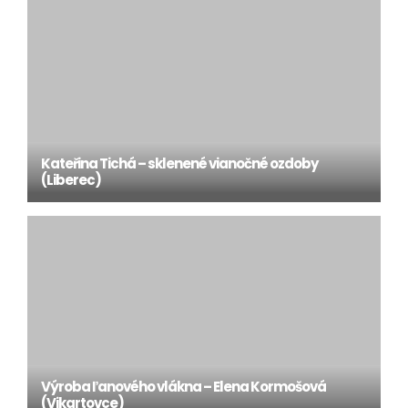
Kateřina Tichá – sklenené vianočné ozdoby
(Liberec)
Výroba ľanového vlákna – Elena Kormošová
(Vikartovce)