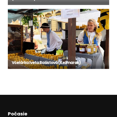
Včelárka Iveta Bašistová (Kežmarok)
Počasie