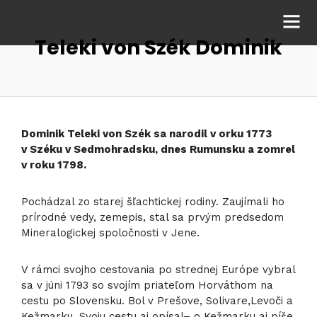
Teleki von Szék Dominik
Dominik Teleki von Szék sa narodil v orku 1773
v Széku v Sedmohradsku, dnes Rumunsku a zomrel
v roku 1798.
Pochádzal zo starej šľachtickej rodiny. Zaujímali ho
prírodné vedy, zemepis, stal sa prvým predsedom
Mineralogickej spoločnosti v Jene.
V rámci svojho cestovania po strednej Európe vybral
sa v júni 1793 so svojím priateľom Horváthom na
cestu po Slovensku. Bol v Prešove, Solivare,Levoči a
Kežmarku. Svoju cestu aj opísal– o Kežmarku aj píše.