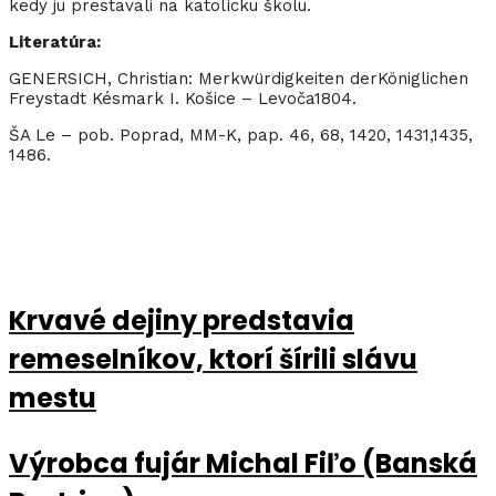
kedy ju prestavali na katolícku školu.
Literatúra:
GENERSICH, Christian: Merkwürdigkeiten derKöniglichen
Freystadt Késmark I. Košice – Levoča1804.
ŠA Le – pob. Poprad, MM-K, pap. 46, 68, 1420, 1431,1435,
1486.
Krvavé dejiny predstavia
remeselníkov, ktorí šírili slávu
mestu
Výrobca fujár Michal Fiľo (Banská