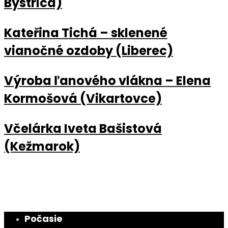
Bystrica)
Kateřina Tichá – sklenené
vianočné ozdoby (Liberec)
Výroba ľanového vlákna – Elena
Kormošová (Vikartovce)
Včelárka Iveta Bašistová
(Kežmarok)
Počasie