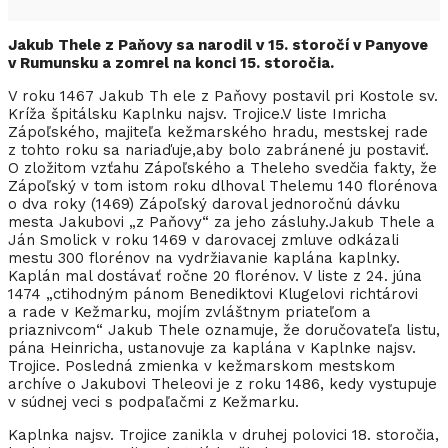
Jakub Thele z Paňovy sa narodil v 15. storočí v Panyove
v Rumunsku a zomrel na konci 15. storočia.
V roku 1467 Jakub Th ele z Paňovy postavil pri Kostole sv.
Kríža špitálsku Kaplnku najsv. Trojice.V liste Imricha
Zápoľského, majiteľa kežmarského hradu, mestskej rade
z tohto roku sa nariaďuje,aby bolo zabránené ju postaviť.
O zložitom vzťahu Zápoľského a Theleho svedčia fakty, že
Zápoľský v tom istom roku dlhoval Thelemu 140 florénova
o dva roky (1469) Zápoľský daroval jednoročnú dávku
mesta Jakubovi „z Paňovy“ za jeho zásluhy.Jakub Thele a
Ján Smolick v roku 1469 v darovacej zmluve odkázali
mestu 300 florénov na vydržiavanie kaplána kaplnky.
Kaplán mal dostávať ročne 20 florénov. V liste z 24. júna
1474 „ctihodným pánom Benediktovi Klugelovi richtárovi
a rade v Kežmarku, mojím zvláštnym priateľom a
priaznivcom“ Jakub Thele oznamuje, že doručovateľa listu,
pána Heinricha, ustanovuje za kaplána v Kaplnke najsv.
Trojice. Posledná zmienka v kežmarskom mestskom
archíve o Jakubovi Theleovi je z roku 1486, kedy vystupuje
v súdnej veci s podpaľačmi z Kežmarku.
Kaplnka najsv. Trojice zanikla v druhej polovici 18. storočia,