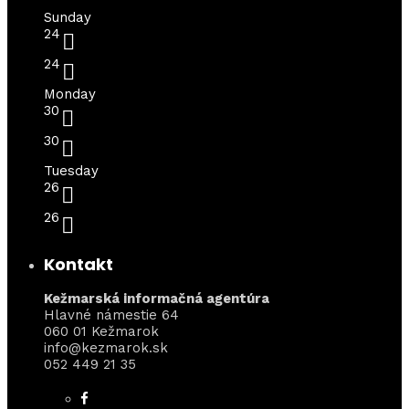
Sunday
24
24
Monday
30
30
Tuesday
26
26
Kontakt
Kežmarská informačná agentúra
Hlavné námestie 64
060 01 Kežmarok
info@kezmarok.sk
052 449 21 35