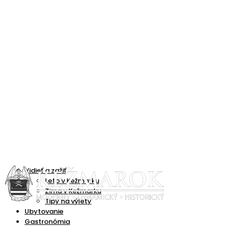
Vidieť a zažiť
Leto v Kežmarku
Zima v Kežmarku
Tipy na výlety
Ubytovanie
Gastronómia