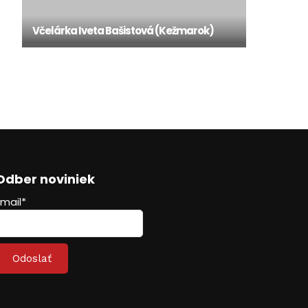
Včelárka Iveta Bašistová (Kežmarok)
Odber noviniek
Email*