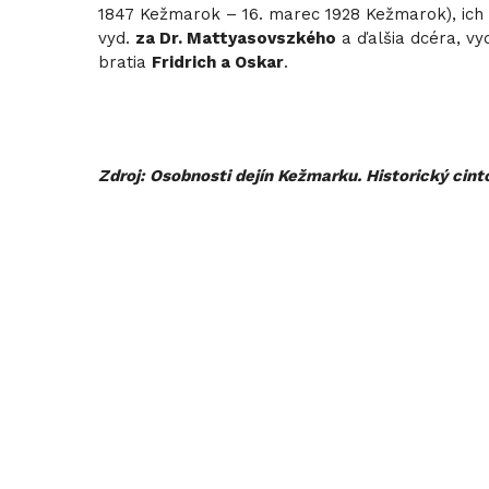
1847 Kežmarok – 16. marec 1928 Kežmarok), ich
vyd.
za Dr. Mattyasovszkého
a ďalšia dcéra, vy
bratia
Fridrich a Oskar
.
Zdroj: Osobnosti dejín Kežmarku. Historický cintor