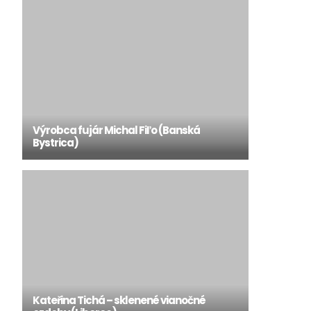
Výrobca fujár Michal Fiľo (Banská
Bystrica)
Kateřina Tichá – sklenené vianočné