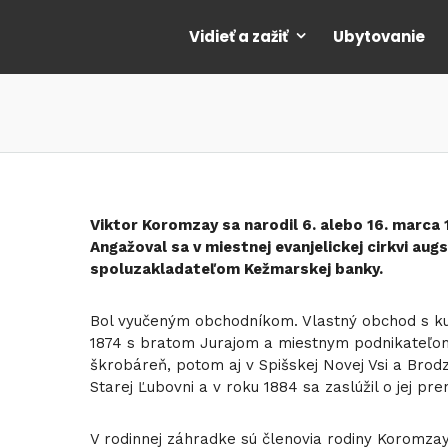
Vidieť a zažiť
Ubytovanie
Viktor Koromzay sa narodil 6. alebo 16. marca
Angažoval sa v miestnej evanjelickej cirkvi au
spoluzakladateľom Kežmarskej banky.
Bol vyučeným obchodníkom. Vlastný obchod s kus
1874 s bratom Jurajom a miestnym podnikateľom
škrobáreň, potom aj v Spišskej Novej Vsi a Brodz
Starej Ľubovni a v roku 1884 sa zaslúžil o jej p
V rodinnej záhradke sú členovia rodiny Koromza