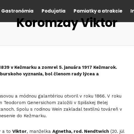
Gastronómia
Podujatia
Pamiatky a atrakcie
I
Koromzay Viktor
 1839 v Kežmarku a zomrel 5. januára 1917 Kežmarok.
gsburskoho vyznania, bol členom rady lýcea a
ovou a módnou galantériou otvoril v roku 1866. V roku
 Teodorom Genersichom založili v Spišskej Belej
anoch. Spolu s rodinou Wein zakladal textilnú továreň v
renesenie do Kežmarku.
y a to
Viktor
, manželka
Agnetha, rod. Nendtwich
(20. júl