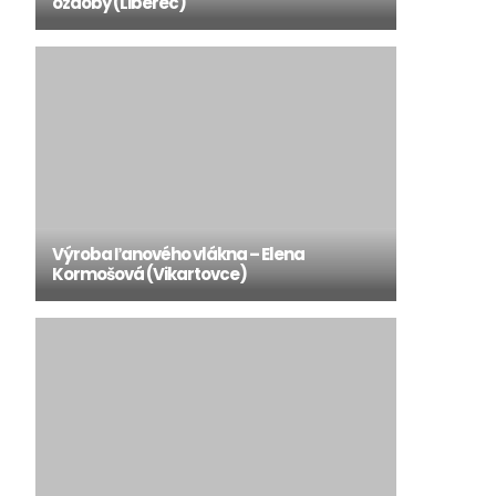
ozdoby (Liberec)
Výroba ľanového vlákna – Elena
Kormošová (Vikartovce)