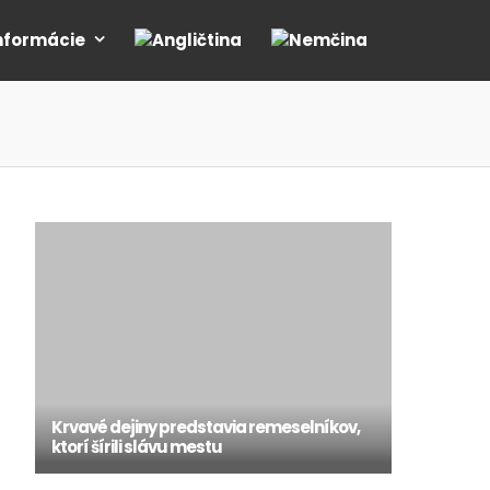
nformácie
Krvavé dejiny predstavia remeselníkov,
ktorí šírili slávu mestu