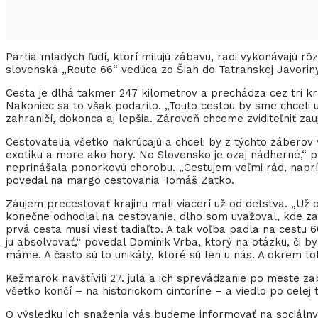
Partia mladých ľudí, ktorí milujú zábavu, radi vykonávajú r
slovenská „Route 66“ vedúca zo Šiah do Tatranskej Javoriny
Cesta je dlhá takmer 247 kilometrov a prechádza cez tri kra
Nakoniec sa to však podarilo. „Touto cestou by sme chcel
zahraničí, dokonca aj lepšia. Zároveň chceme zviditeľniť za
Cestovatelia všetko nakrúcajú a chceli by z týchto záberov v
exotiku a more ako hory. No Slovensko je ozaj nádherné,“ p
neprinášala ponorkovú chorobu. „Cestujem veľmi rád, naprík
povedal na margo cestovania Tomáš Zatko.
Záujem precestovať krajinu mali viacerí už od detstva. „Už
konečne odhodlal na cestovanie, dlho som uvažoval, kde z
prvá cesta musí viesť tadiaľto. A tak voľba padla na cestu 6
ju absolvovať,“ povedal Dominik Vrba, ktorý na otázku, či by
máme. A často sú to unikáty, ktoré sú len u nás. A okrem to
Kežmarok navštívili 27. júla a ich sprevádzanie po meste 
všetko končí – na historickom cintoríne – a viedlo po celej
O výsledku ich snaženia vás budeme informovať na sociálny