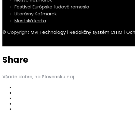
Festival Európske ľudové remeslo
Literárny Kežmarok
Mestská karta
© Copyright
MVI Technology
|
Redakčný systém CITIO
|
Och
Share
Všade dobre, na Slovensku naj