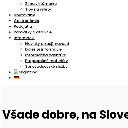
Zima v Kežmarku
Tipy na výlety
Ubytovanie
Gastronómia
Podujatia
Pamiatky a atrakcie
Informácie
Novinky a zaujímavosti
Dôležité informácie
Informačná agentúra
Propagačné materiály
Sprievodcovské služby
Všade dobre, na Slov