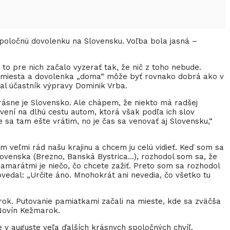
e spoločnú dovolenku na Slovensku. Voľba bola jasná –
to pre nich začalo vyzerať tak, že nič z toho nebude.
é miesta a dovolenka „doma“ môže byť rovnako dobrá ako v
dal účastník výpravy Dominik Vrba.
é krásne je Slovensko. Ale chápem, že niekto má radšej
vení na dlhú cestu autom, ktorá však podľa ich slov
 sa tam ešte vrátim, no je čas sa venovať aj Slovensku,“
 veľmi rád našu krajinu a chcem ju celú vidieť. Keď som sa
ovenska (Brezno, Banská Bystrica…), rozhodol som sa, že
 kamarátmi je niečo, čo chcete zažiť. Preto som sa rozhodol
ovedal: „Určite áno. Mnohokrát ani nevedia, čo všetko tu
rok. Putovanie pamiatkami začali na mieste, kde sa zväčša
 Novín Kežmarok.
 v auguste veľa ďalších krásnych spoločných chvíľ.