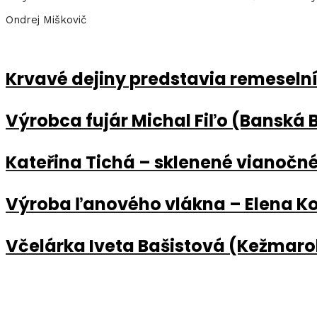
Ondrej Miškovič
Krvavé dejiny predstavia remeselníko
Výrobca fujár Michal Fiľo (Banská 
Kateřina Tichá – sklenené vianočné
Výroba ľanového vlákna – Elena K
Včelárka Iveta Bašistová (Kežmaro