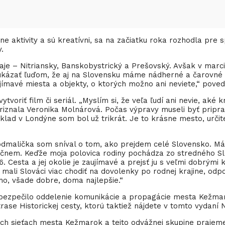
ôzne aktivity a sú kreatívni, sa na začiatku roka rozhodla pr
.
je – Nitriansky, Banskobystrický a Prešovský. Avšak v marci 
i ukázať ľuďom, že aj na Slovensku máme nádherné a čarovn
ujímavé miesta a objekty, o ktorých možno ani neviete,“ pove
ytvoriť film či seriál. „Myslím si, že veľa ľudí ani nevie, ak
riznala Veronika Molnárová. Počas výpravy museli byť pripra
lad v Londýne som bol už trikrát. Je to krásne mesto, určite
 odmalička som sníval o tom, ako prejdem celé Slovensko. Mám
ačnem. Keďže moja polovica rodiny pochádza zo stredného Sl
6. Cesta a jej okolie je zaujímavé a prejsť ju s veľmi dobrými
 mali Slováci viac chodiť na dovolenky po rodnej krajine, odp
ho, všade dobre, doma najlepšie.“
zabezpečilo oddelenie komunikácie a propagácie mesta Kežma
 trase Historickej cesty, ktorú taktiež nájdete v tomto vydaní
ch sieťach mesta Kežmarok a tejto odvážnej skupine prajeme