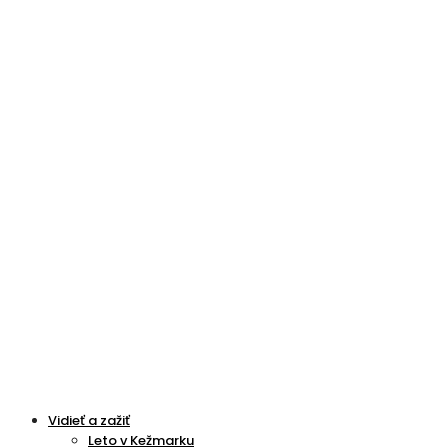
Vidieť a zažiť
Leto v Kežmarku