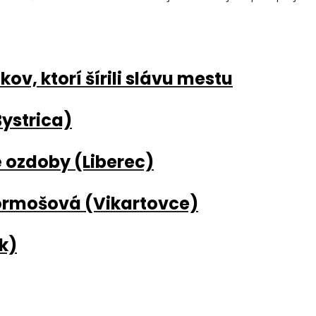
v, ktorí šírili slávu mestu
Bystrica)
 ozdoby (Liberec)
ormošová (Vikartovce)
k)