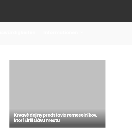
nswürdigkeiten
Informationen
Krvavé dejiny predstavia remeselníkov,
ktorí šírili slávu mestu