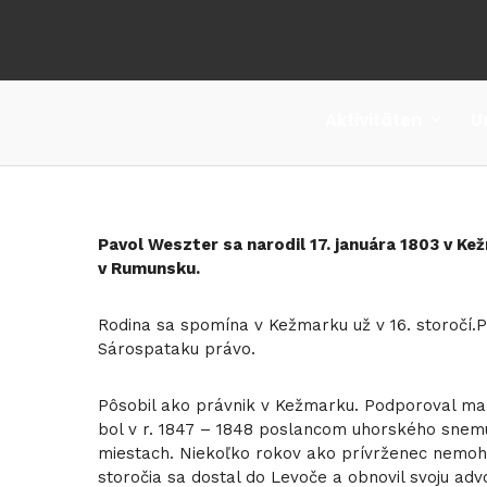
Aktivitäten
U
Pavol Weszter sa narodil 17. januára 1803 v K
v Rumunsku.
Rodina sa spomína v Kežmarku už v 16. storočí.
Sárospataku právo.
Pôsobil ako právnik v Kežmarku. Podporoval ma
bol v r. 1847 – 1848 poslancom uhorského snem
miestach. Niekoľko rokov ako prívrženec nemohol
storočia sa dostal do Levoče a obnovil svoju ad