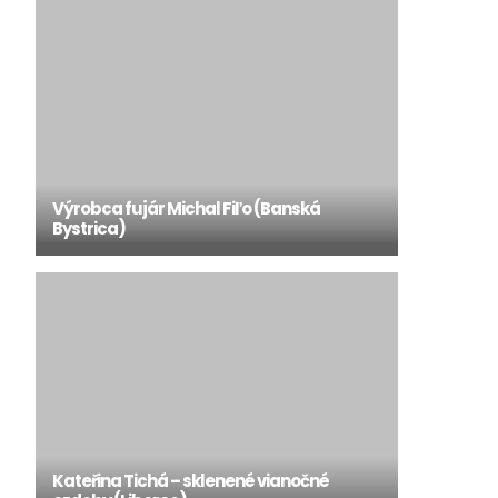
Výrobca fujár Michal Fiľo (Banská
Bystrica)
Kateřina Tichá – sklenené vianočné