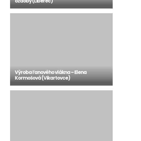
ozdoby (Liberec)
Výroba ľanového vlákna – Elena
Kormošová (Vikartovce)