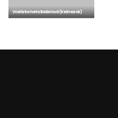
Včelárka Iveta Bašistová (Kežmarok)