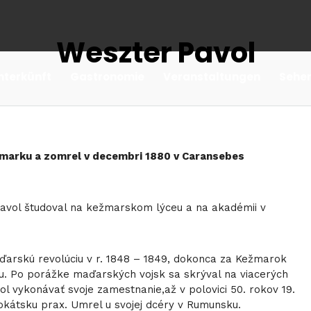
Weszter Pavol
nterkünft
Gastronomie
Veranstaltungen
Sehe
ežmarku a zomrel v decembri 1880 v Caransebes
Pavol študoval na kežmarskom lýceu a na akadémii v
ďarskú revolúciu v r. 1848 – 1849, dokonca za Kežmarok
u. Po porážke maďarských vojsk sa skrýval na viacerých
 vykonávať svoje zamestnanie,až v polovici 50. rokov 19.
vokátsku prax. Umrel u svojej dcéry v Rumunsku.