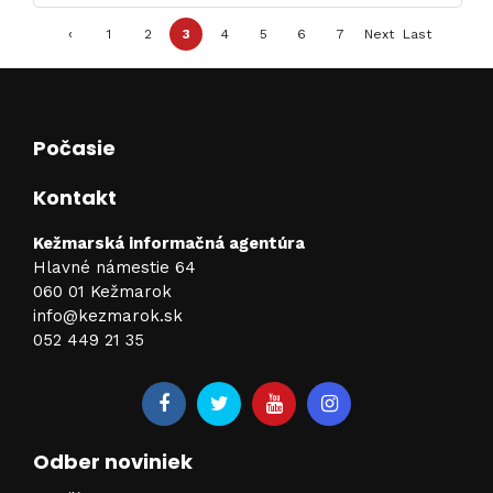
‹
1
2
3
4
5
6
7
Next
Last
Previ
›
»
ous
Počasie
Kontakt
Kežmarská informačná agentúra
Hlavné námestie 64
060 01 Kežmarok
info@kezmarok.sk
052 449 21 35
Odber noviniek