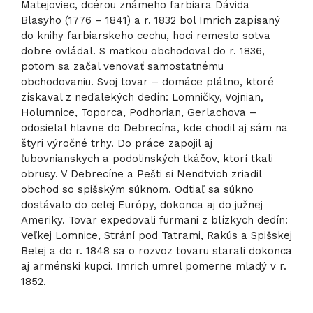
Matejoviec, dcérou známeho farbiara Dávida
Blasyho (1776 – 1841) a r. 1832 bol Imrich zapísaný
do knihy farbiarskeho cechu, hoci remeslo sotva
dobre ovládal. S matkou obchodoval do r. 1836,
potom sa začal venovať samostatnému
obchodovaniu. Svoj tovar – domáce plátno, ktoré
získaval z neďalekých dedín: Lomničky, Vojnian,
Holumnice, Toporca, Podhorian, Gerlachova –
odosielal hlavne do Debrecína, kde chodil aj sám na
štyri výročné trhy. Do práce zapojil aj
ľubovnianskych a podolinských tkáčov, ktorí tkali
obrusy. V Debrecíne a Pešti si Nendtvich zriadil
obchod so spišským súknom. Odtiaľ sa súkno
dostávalo do celej Európy, dokonca aj do južnej
Ameriky. Tovar expedovali furmani z blízkych dedín:
Veľkej Lomnice, Strání pod Tatrami, Rakús a Spišskej
Belej a do r. 1848 sa o rozvoz tovaru starali dokonca
aj arménski kupci. Imrich umrel pomerne mladý v r.
1852.