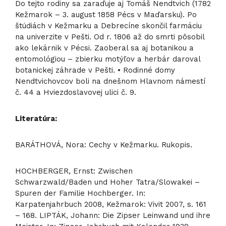
Do tejto rodiny sa zaraďuje aj Tomáš Nendtvich (1782
Kežmarok – 3. august 1858 Pécs v Maďarsku). Po
štúdiách v Kežmarku a Debrecíne skončil farmáciu
na univerzite v Pešti. Od r. 1806 až do smrti pôsobil
ako lekárnik v Pécsi. Zaoberal sa aj botanikou a
entomológiou – zbierku motýľov a herbár daroval
botanickej záhrade v Pešti. • Rodinné domy
Nendtvichovcov boli na dnešnom Hlavnom námestí
č. 44 a Hviezdoslavovej ulici č. 9.
Literatúra:
BARÁTHOVÁ, Nora: Cechy v Kežmarku. Rukopis.
HOCHBERGER, Ernst: Zwischen
Schwarzwald/Baden und Hoher Tatra/Slowakei –
Spuren der Familie Hochberger. In:
Karpatenjahrbuch 2008, Kežmarok: Vivit 2007, s. 161
– 168. LIPTÁK, Johann: Die Zipser Leinwand und ihre