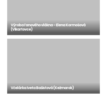
Výroba ľanového vlákna – Elena Kormošová
(Vikartovce)
Včelárka Iveta Bašistová (Kežmarok)