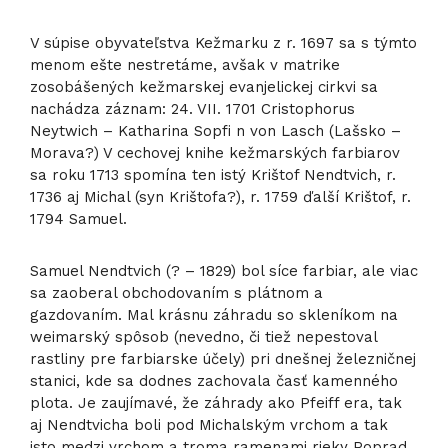
V súpise obyvateľstva Kežmarku z r. 1697 sa s týmto
menom ešte nestretáme, avšak v matrike
zosobášených kežmarskej evanjelickej cirkvi sa
nachádza záznam: 24. VII. 1701 Cristophorus
Neytwich – Katharina Sopfi n von Lasch (Lašsko –
Morava?) V cechovej knihe kežmarských farbiarov
sa roku 1713 spomína ten istý Krištof Nendtvich, r.
1736 aj Michal (syn Krištofa?), r. 1759 ďalší Krištof, r.
1794 Samuel.
Samuel Nendtvich (? – 1829) bol síce farbiar, ale viac
sa zaoberal obchodovaním s plátnom a
gazdovaním. Mal krásnu záhradu so skleníkom na
weimarský spôsob (nevedno, či tiež nepestoval
rastliny pre farbiarske účely) pri dnešnej železničnej
stanici, kde sa dodnes zachovala časť kamenného
plota. Je zaujímavé, že záhrady ako Pfeiff era, tak
aj Nendtvicha boli pod Michalským vrchom a tak
isto medzi vrchom a troma ramenami rieky Poprad,