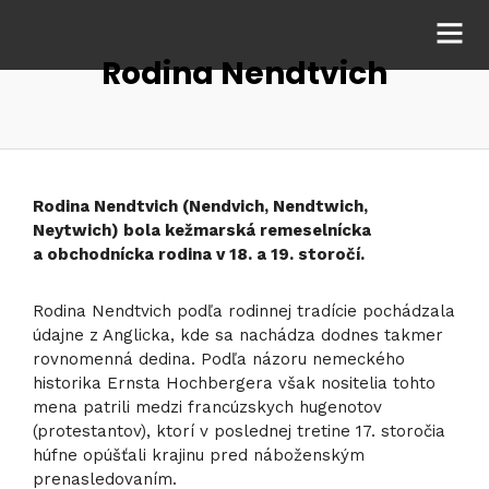
Rodina Nendtvich
Rodina Nendtvich (Nendvich, Nendtwich,
Neytwich) bola kežmarská remeselnícka
a obchodnícka rodina v 18. a 19. storočí.
Rodina Nendtvich podľa rodinnej tradície pochádzala
údajne z Anglicka, kde sa nachádza dodnes takmer
rovnomenná dedina. Podľa názoru nemeckého
historika Ernsta Hochbergera však nositelia tohto
mena patrili medzi francúzskych hugenotov
(protestantov), ktorí v poslednej tretine 17. storočia
húfne opúšťali krajinu pred náboženským
prenasledovaním.