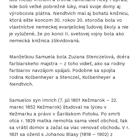
kde boli veľké pobrežné lúky, mali svoje domy aj
výrobcovia plátna. Nendtvich mal aj bohatú knižnicu,
ktorá ešte koncom 30. rokov 20. storočia bola vo
vlastníctve nemeckej evanjelickej ľudovej školy a nie
je vylúčené, že po konci II. svetovej vojny bola ako
nemecká knižnica zlikvidovaná.
Manželkou Samuela bola Zuzana Stenczelová, dcéra
farbiarskeho majstra – z toho vidieť, ako sa rodiny
farbiarov navzájom spájali. Podobne sa spojila
rodina Kolbenheyer a Stenczel, Kolbenheyer a
Nendtvich.
Samuelov syn Imrich (7. júl 1801 Kežmarok – 22.
marec 1852 Kežmarok) študoval na lýceu v
Kežmarku a právo v Šarišskom Potoku. Po smrti
otca r. 1829 matka nemohla sama viesť obchod, tak
sa vrátil domov a začal sa viac venovať obchodu. V r.
1831 sa oženil s Johanou Blasy (1818 – 1902) z